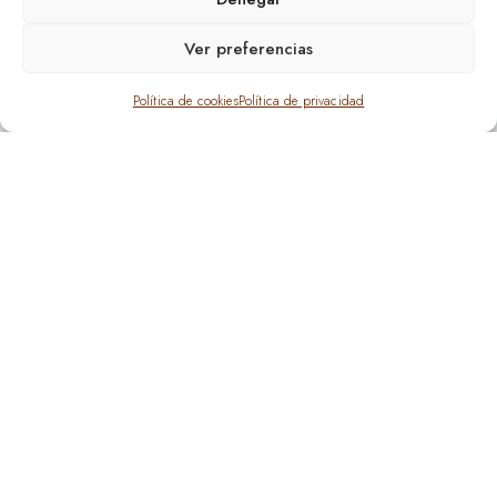
Ver preferencias
Política de cookies
Política de privacidad
Servicios de Asesoría
Servicios de Asesoría
Laboral Jurídica para
Laboral Jurídica para
empresas en
trabajadores en
Barcelona
Barcelona
Empresas
Trabajadores
DAE Laboral
¿Necesitas
pone a tu
asesoría laboral
disposición todo
jurídica, tienes